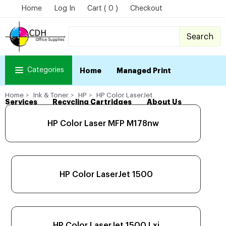
Home
Log In
Cart ( 0 )
Checkout
Search
Categories
Home
Managed Print
Home
Ink & Toner
HP
HP Color LaserJet
Services
Recycling Cartridges
About Us
HP Color Laser MFP M178nw
HP Color LaserJet 1500
HP Color LaserJet 1500 Lxi